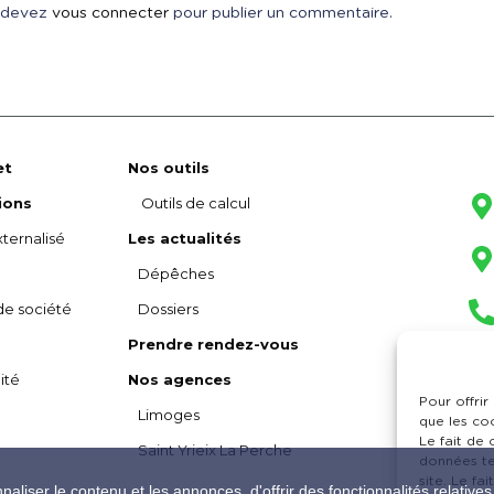
 devez
vous connecter
pour publier un commentaire.
et
Nos outils
ions
Outils de calcul
ternalisé
Les actualités
Dépêches
de société
Dossiers
Prendre rendez-vous
ité
Nos agences
Pour offrir
Limoges
que les co
Le fait de
Saint Yrieix La Perche
données te
site. Le fa
liser le contenu et les annonces, d'offrir des fonctionnalités relative