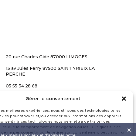
20 rue Charles Gide 87000 LIMOGES
15 av Jules Ferry 87500 SAINT YRIEIX LA
PERCHE
05 55 34 28 68
contact@barrandon.fr
Gérer le consentement
 les meilleures expériences, nous utilisons des technologies telles
okies pour stocker et/ou accéder aux informations des appareils.
 consentir à ces technologies nous permettra de traiter des
lles que le comportement de navigation ou les ID uniques sur ce
it de ne pas consentir ou de retirer son consentement peut avoir un
s aux médias sociaux et d'analyser notre