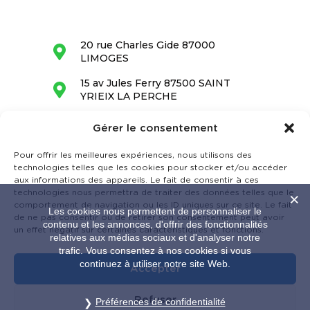
20 rue Charles Gide 87000
LIMOGES
15 av Jules Ferry 87500 SAINT
YRIEIX LA PERCHE
05 55 34 28 68
Gérer le consentement
contact@barrandon.fr
Pour offrir les meilleures expériences, nous utilisons des
technologies telles que les cookies pour stocker et/ou accéder
aux informations des appareils. Le fait de consentir à ces
technologies nous permettra de traiter des données telles que le
comportement de navigation ou les ID uniques sur ce site. Le fait
Les cookies nous permettent de personnaliser le
de ne pas consentir ou de retirer son consentement peut avoir
contenu et les annonces, d'offrir des fonctionnalités
un effet négatif sur certaines caractéristiques et fonctions.
relatives aux médias sociaux et d'analyser notre
trafic. Vous consentez à nos cookies si vous
continuez à utiliser notre site Web.
Accepter
Refuser
LE CABINET BARRANDON EST SOUTENU PAR LA RÉGION
Préférences de confidentialité
NOUVELLE AQUITAINE.