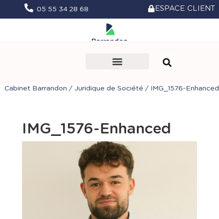
ESPACE CLIENT
05 55 34 28 68
Le Cabinet
Nos missions
Vie du Cabinet
Prendre rendez-vous
Cabinet Barrandon
/
Juridique de Société
/
IMG_1576-Enhanced
IMG_1576-Enhanced