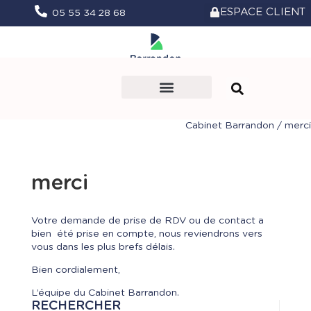
ESPACE CLIENT
05 55 34 28 68
Le Cabinet
Nos missions
Vie du Cabinet
Prendre rendez-vous
Cabinet Barrandon
/
merci
merci
Votre demande de prise de RDV ou de contact a
bien été prise en compte, nous reviendrons vers
vous dans les plus brefs délais.
Bien cordialement,
L’équipe du Cabinet Barrandon.
RECHERCHER