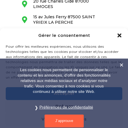
20 rue Charles Gide 87000
LIMOGES
15 av Jules Ferry 87500 SAINT
YRIEIX LA PERCHE
05 55 34 28 68
Gérer le consentement
contact@barrandon.fr
Pour offrir les meilleures expériences, nous utilisons des
technologies telles que les cookies pour stocker et/ou accéder
aux informations des appareils. Le fait de consentir à ces
technologies nous permettra de traiter des données telles que le
comportement de navigation ou les ID uniques sur ce site. Le fait
Les cookies nous permettent de personnaliser le
de ne pas consentir ou de retirer son consentement peut avoir
contenu et les annonces, d'offrir des fonctionnalités
un effet négatif sur certaines caractéristiques et fonctions.
relatives aux médias sociaux et d'analyser notre
trafic. Vous consentez à nos cookies si vous
continuez à utiliser notre site Web.
Accepter
Refuser
LE CABINET BARRANDON EST SOUTENU PAR LA RÉGION
Préférences de confidentialité
NOUVELLE AQUITAINE.
Voir les préférences
Cabinet Barrandon 2024 – Tous droits réservés
J’approuve
|
Mentions légales