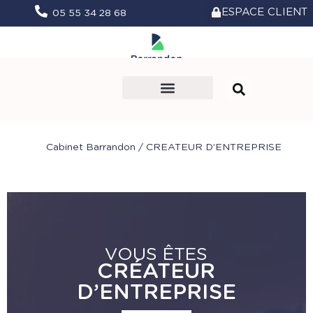
ESPACE CLIENT
05 55 34 28 68
Le Cabinet
Nos missions
Vie du Cabinet
Prendre rendez-vous
Cabinet Barrandon
/
CREATEUR D’ENTREPRISE
VOUS ÊTES
CRÉATEUR
D’ENTREPRISE