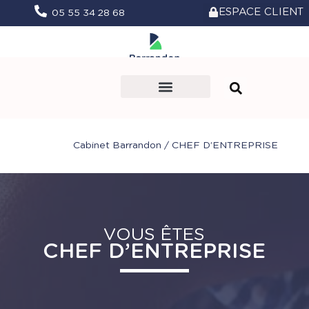
ESPACE CLIENT
05 55 34 28 68
Le Cabinet
Nos missions
Vie du Cabinet
Prendre rendez-vous
Cabinet Barrandon
/
CHEF D’ENTREPRISE
VOUS ÊTES
CHEF D’ENTREPRISE