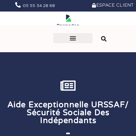
ESPACE CLIENT
05 55 34 28 68
Le Cabinet
Nos missions
Vie du Cabinet
Prendre rendez-vous
Aide Exceptionnelle URSSAF/
Sécurité Sociale Des
Indépendants