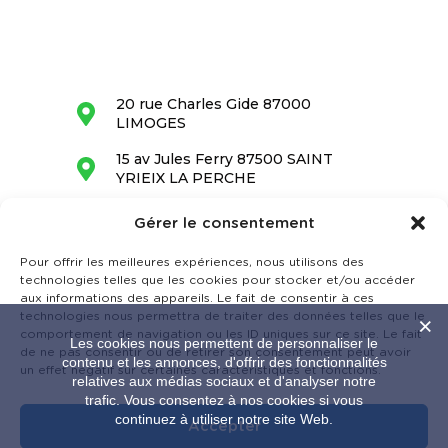
20 rue Charles Gide 87000
LIMOGES
15 av Jules Ferry 87500 SAINT
YRIEIX LA PERCHE
05 55 34 28 68
Gérer le consentement
contact@barrandon.fr
Pour offrir les meilleures expériences, nous utilisons des
technologies telles que les cookies pour stocker et/ou accéder
aux informations des appareils. Le fait de consentir à ces
technologies nous permettra de traiter des données telles que le
comportement de navigation ou les ID uniques sur ce site. Le fait
Les cookies nous permettent de personnaliser le
de ne pas consentir ou de retirer son consentement peut avoir
contenu et les annonces, d'offrir des fonctionnalités
un effet négatif sur certaines caractéristiques et fonctions.
relatives aux médias sociaux et d'analyser notre
trafic. Vous consentez à nos cookies si vous
continuez à utiliser notre site Web.
Accepter