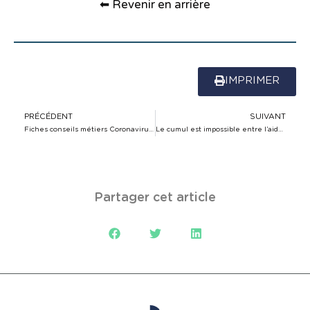
⬅ Revenir en arrière
IMPRIMER
PRÉCÉDENT
SUIVANT
Fiches conseils métiers Coronavirus-COVID-19
Le cumul est impossible entre l’aide Urssaf et le fond de solidarité
Partager cet article